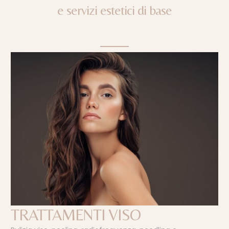
e
servizi
estetici
di
base
TRATTAMENTI VISO