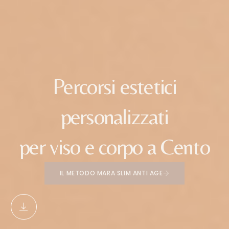
Percorsi
estetici
personalizzati
per
viso
e
corpo
a
Cento
IL METODO MARA SLIM ANTI AGE